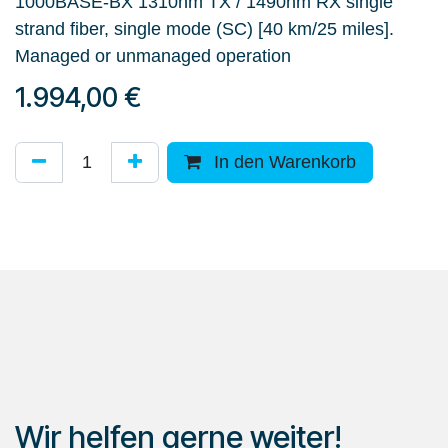
1000BASE-BX 1310nm TX / 1490nm RX single
strand fiber, single mode (SC) [40 km/25 miles].
Managed or unmanaged operation
1.994,00
€
In den Warenkorb
Wir helfen gerne weiter!