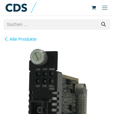
Zum Inhalt springen
Alle Produkte