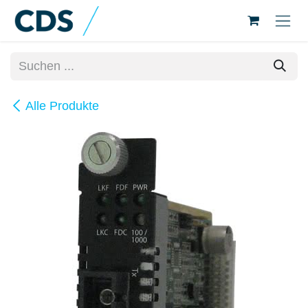
Zum Inhalt springen
Alle Produkte