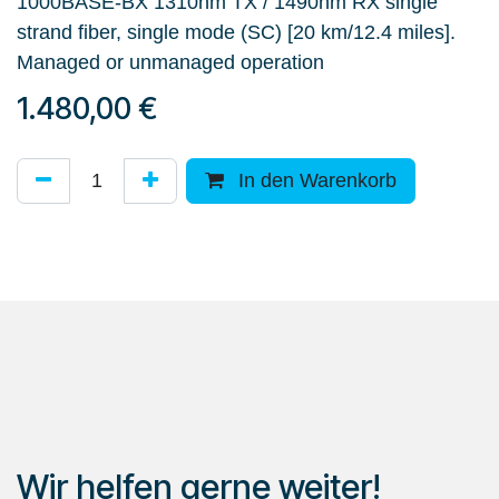
1000BASE-BX 1310nm TX / 1490nm RX single
strand fiber, single mode (SC) [20 km/12.4 miles].
Managed or unmanaged operation
1.480,00
€
In den Warenkorb
Wir helfen gerne weiter!