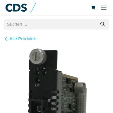
Zum Inhalt springen
Alle Produkte