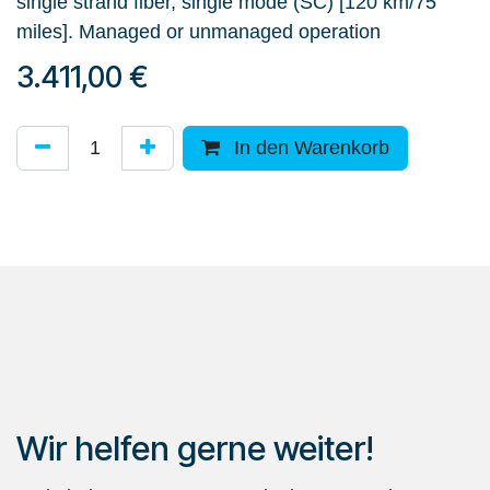
single strand fiber, single mode (SC) [120 km/75
miles]. Managed or unmanaged operation
3.411,00
€
In den Warenkorb
Wir helfen gerne weiter!