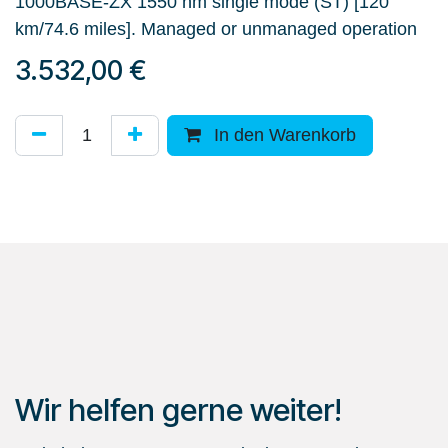
1000BASE-ZX 1550 nm single mode (ST) [120
km/74.6 miles]. Managed or unmanaged operation
3.532,00
€
In den Warenkorb
Wir helfen gerne weiter!