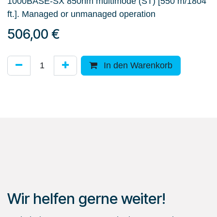
1000BASE-SX 850nm multimode (ST) [550 m/1804
ft.]. Managed or unmanaged operation
506,00
€
In den Warenkorb
Wir helfen gerne weiter!