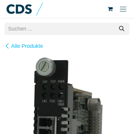
Zum Inhalt springen
Alle Produkte