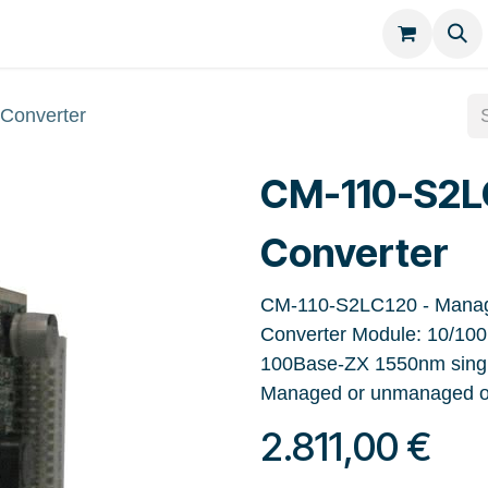
Kategorien
Kontakt
Converter
CM-110-S2L
Converter
CM-110-S2LC120 - Manag
Converter Module: 10/100B
100Base-ZX 1550nm single
Managed or unmanaged o
2.811,00
€