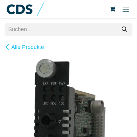
Zum Inhalt springen
Alle Produkte