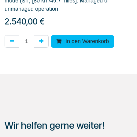
mode (ST) [80 km/49.7 miles]. Managed or
unmanaged operation
2.540,00
€
In den Warenkorb
Wir helfen gerne weiter!