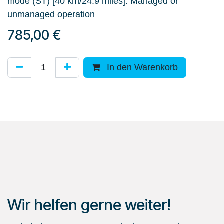
mode (ST) [40 km/24.9 miles]. Managed or
unmanaged operation
785,00
€
In den Warenkorb
Wir helfen gerne weiter!