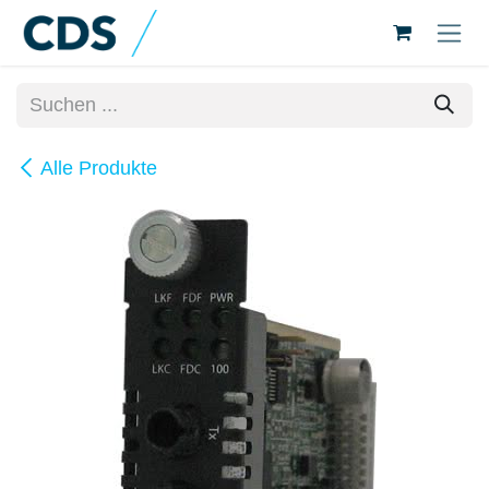
Zum Inhalt springen
Alle Produkte