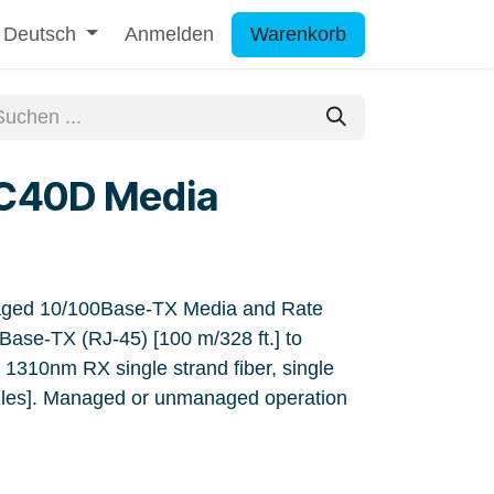
Deutsch
Anmelden
Warenkorb
C40D Media
ed 10/100Base-TX Media and Rate
ase-TX (RJ-45) [100 m/328 ft.] to
310nm RX single strand fiber, single
iles]. Managed or unmanaged operation