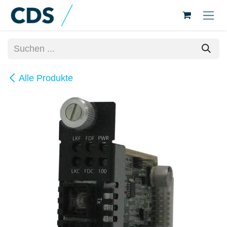
Zum Inhalt springen
Alle Produkte