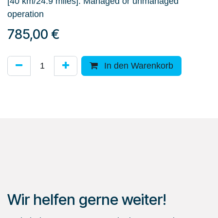
[40 km/24.9 miles]. Managed or unmanaged
operation
785,00
€
In den Warenkorb
Wir helfen gerne weiter!