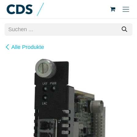
Zum Inhalt springen
Alle Produkte