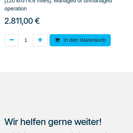
[120 km/74.6 miles]. Managed or unmanaged
operation
2.811,00
€
In den Warenkorb
Wir helfen gerne weiter!