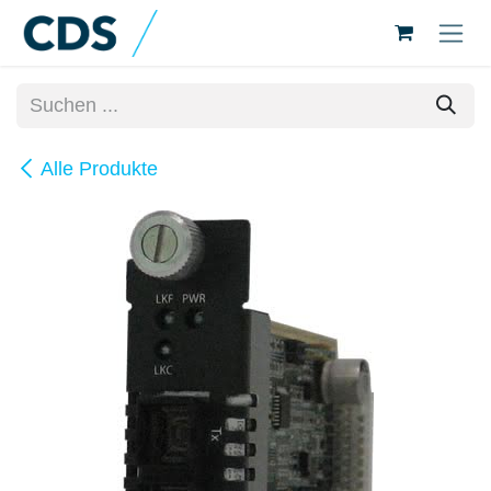
Zum Inhalt springen
Alle Produkte