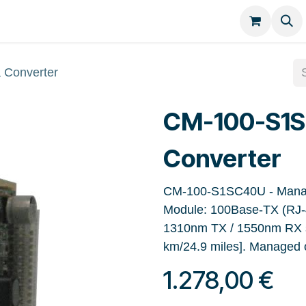
Kategorien
Kontakt
Converter
CM-100-S1S
Converter
CM-100-S1SC40U - Manag
Module: 100Base-TX (RJ-4
1310nm TX / 1550nm RX si
km/24.9 miles]. Managed
1.278,00
€