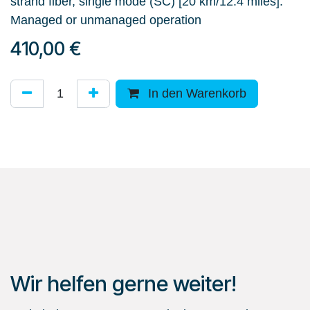
strand fiber, single mode (SC) [20 km/12.4 miles].
Managed or unmanaged operation
410,00
€
In den Warenkorb
Wir helfen gerne weiter!