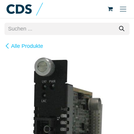
Zum Inhalt springen
Alle Produkte