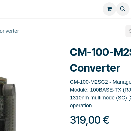
Kategorien
Kontakt
nverter
CM-100-M2
Converter
CM-100-M2SC2 - Managed 
Module: 100BASE-TX (RJ-
1310nm multimode (SC) [
operation
319,00
€