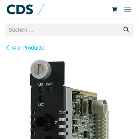
Zum Inhalt springen
Alle Produkte