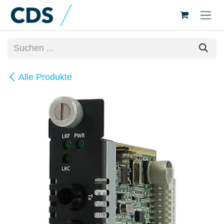
Zum Inhalt springen
Alle Produkte