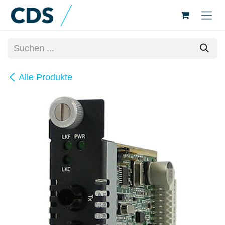
Zum Inhalt springen
Alle Produkte