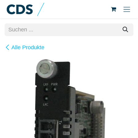
Zum Inhalt springen
Alle Produkte