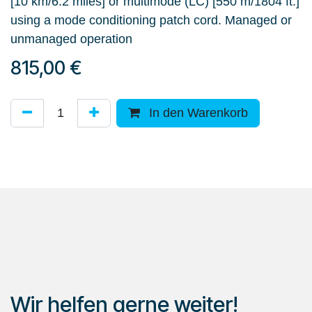
[10 km/6.2 miles] or multimode (LC) [550 m/1804 ft.]
using a mode conditioning patch cord. Managed or
unmanaged operation
815,00
€
In den Warenkorb
Wir helfen gerne weiter!