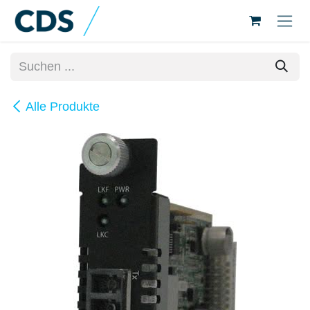
Zum Inhalt springen
Alle Produkte