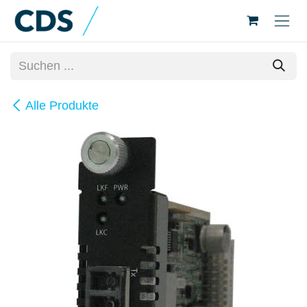
Zum Inhalt springen
Alle Produkte