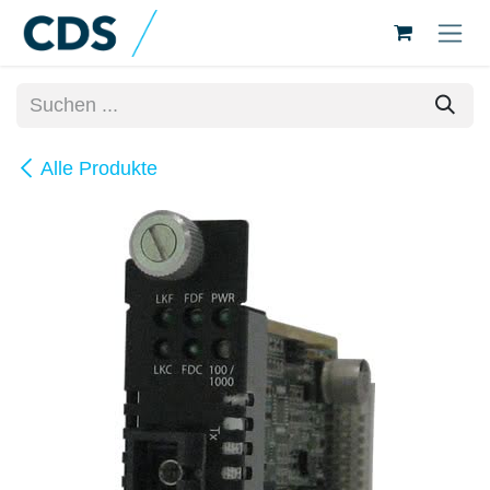
Zum Inhalt springen
Alle Produkte