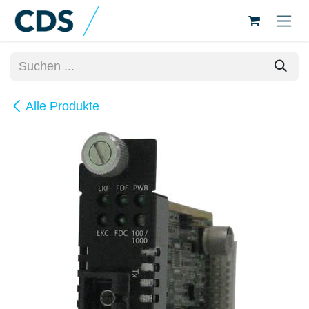
Zum Inhalt springen
Alle Produkte