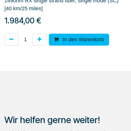
1490nm RX single strand fiber, single mode (SC)
[40 km/25 miles]
1.984,00
€
In den Warenkorb
Wir helfen gerne weiter!