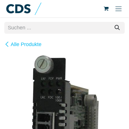
Zum Inhalt springen
Alle Produkte