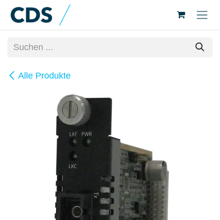
Zum Inhalt springen
Alle Produkte