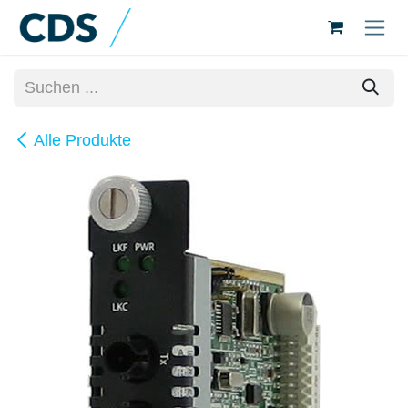
Zum Inhalt springen
Alle Produkte