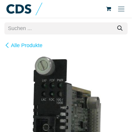
Zum Inhalt springen
Alle Produkte