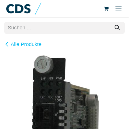
Zum Inhalt springen
Alle Produkte