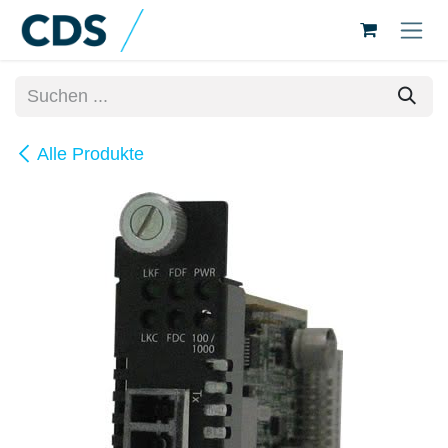
Zum Inhalt springen
Alle Produkte