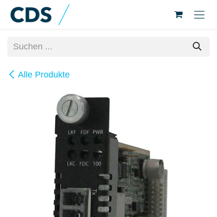
Zum Inhalt springen
Alle Produkte