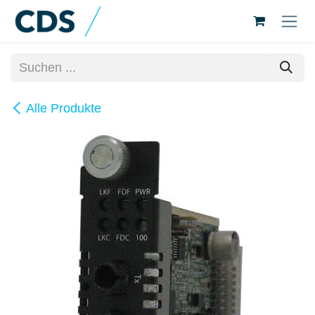
Zum Inhalt springen
Alle Produkte