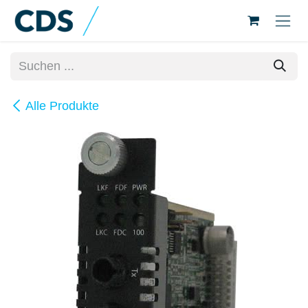
Zum Inhalt springen
Alle Produkte