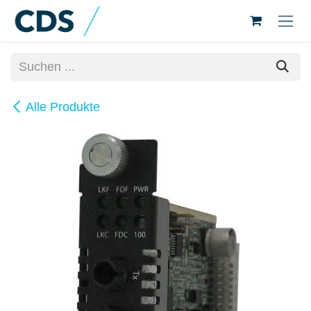
Zum Inhalt springen
Alle Produkte