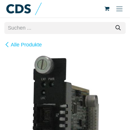
Zum Inhalt springen
Alle Produkte