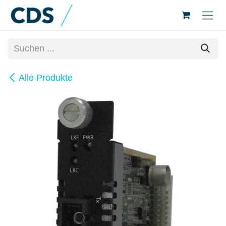
Zum Inhalt springen
Alle Produkte