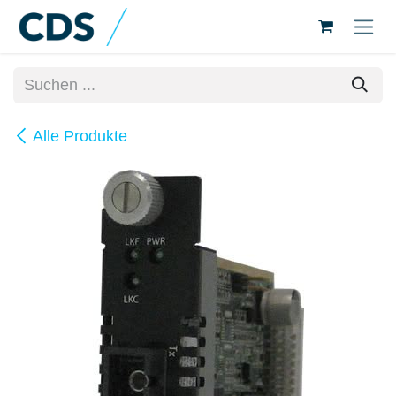
Zum Inhalt springen
Alle Produkte