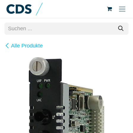
Zum Inhalt springen
Alle Produkte