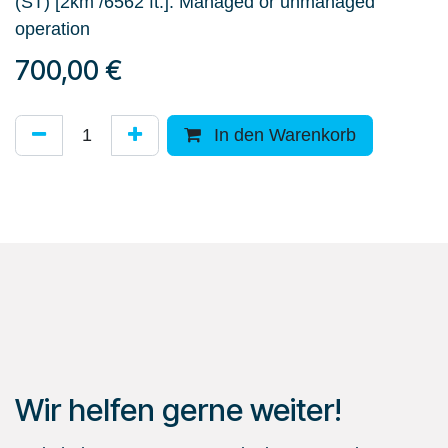
(ST) [2km /6562 ft.]. Managed or unmanaged
operation
700,00
€
In den Warenkorb
Wir helfen gerne weiter!