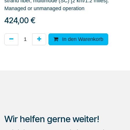
strand fiber, multimode (SC) [2 km/1.2 miles].
Managed or unmanaged operation
424,00
€
In den Warenkorb
Wir helfen gerne weiter!