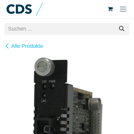
Zum Inhalt springen
Alle Produkte