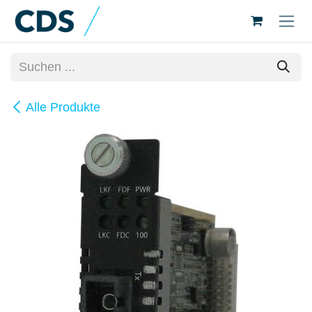
Zum Inhalt springen
Alle Produkte