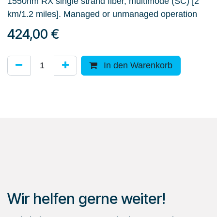
1550nm RX single strand fiber, multimode (SC) [2
km/1.2 miles]. Managed or unmanaged operation
424,00
€
In den Warenkorb
Wir helfen gerne weiter!