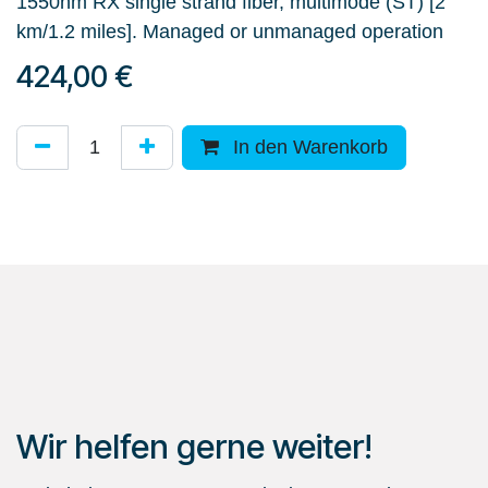
1550nm RX single strand fiber, multimode (ST) [2
km/1.2 miles]. Managed or unmanaged operation
424,00
€
In den Warenkorb
Wir helfen gerne weiter!