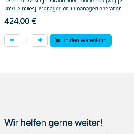
1310nm RX single strand fiber, multimode (ST) [2
km/1.2 miles]. Managed or unmanaged operation
424,00
€
In den Warenkorb
Wir helfen gerne weiter!