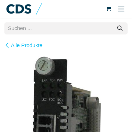
Zum Inhalt springen
Alle Produkte