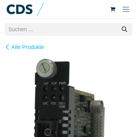
Zum Inhalt springen
Alle Produkte