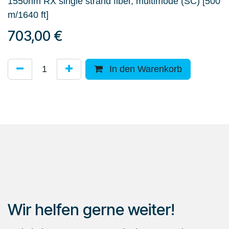
1550nm RX single strand fiber, multimode (SC) [500
m/1640 ft]
703,00
€
In den Warenkorb
Wir helfen gerne weiter!