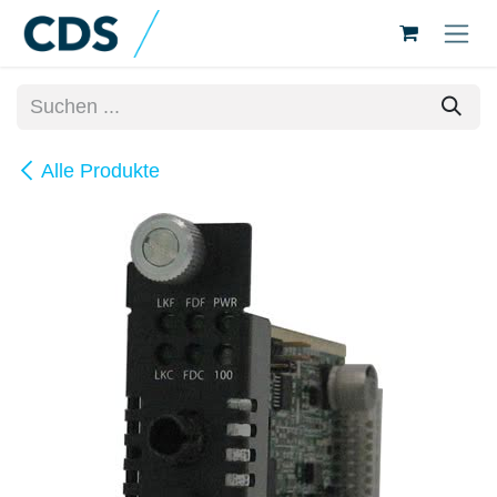
Zum Inhalt springen
Alle Produkte