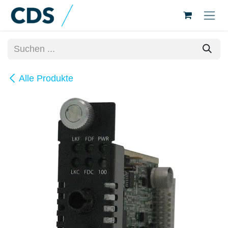
Zum Inhalt springen
Alle Produkte