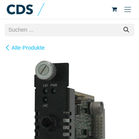
Zum Inhalt springen
Alle Produkte