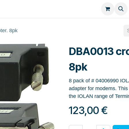
Kategorien
Kontakt
er. 8pk
DBA0013 cro
8pk
8 pack of # 04006990 IO
adapter for modems. This 
the IOLAN range of Termi
123,00
€