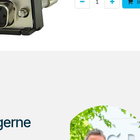
I
gerne