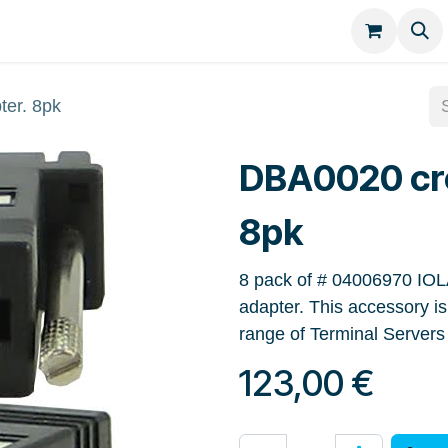
Kategorien
Kontakt
er. 8pk
DBA0020 cro
8pk
8 pack of # 04006970 IO
adapter. This accessory i
range of Terminal Servers
123,00
€