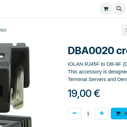
Kategorien
Kontakt
ter
DBA0020 cr
IOLAN RJ45F to DB-9F (D
This accessory is designe
Terminal Servers and Dev
19,00
€
I